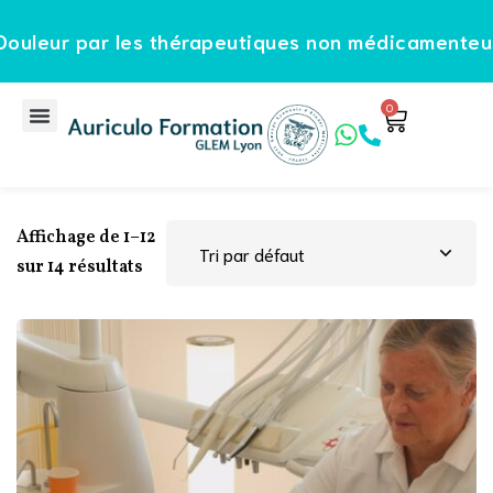
les thérapeutiques non médicamenteuses"
Sign in
Sign up
Sign in
0
Don’t have an account?
Sign up
Affichage de 1–12
sur 14 résultats
Lost your password?
Remember me