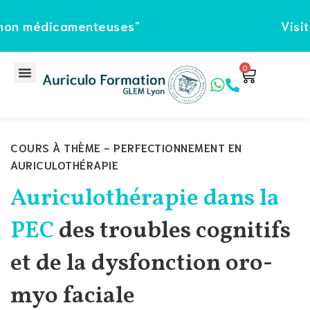
édicamenteuses"
Visitez régu
Sign in
Sign up
Sign in
0
Don’t have an account?
Sign up
COURS À THÈME - PERFECTIONNEMENT EN
AURICULOTHÉRAPIE
Auriculothérapie dans la
PEC
des troubles cognitifs
Lost your password?
Remember me
et de la dysfonction oro-
myo faciale