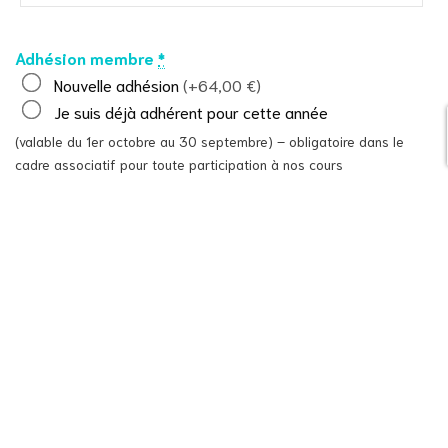
Adhésion membre
*
Nouvelle adhésion
(+64
,00
€)
Je suis déjà adhérent pour cette année
(valable du 1er octobre au 30 septembre) – obligatoire dans le
Cours à Thème – Auriculothérapie dans la PEC des troubles cognitifs et de la dysfonction oro-myo faciale
Réserver ma
cadre associatif pour toute participation à nos cours
place
Ajouter au panier
Categories:
Dentiste
,
IDE
,
Kinésithérapeute
,
Médecin
,
Orthophoniste
,
Ostéopathe
,
Sage-femme