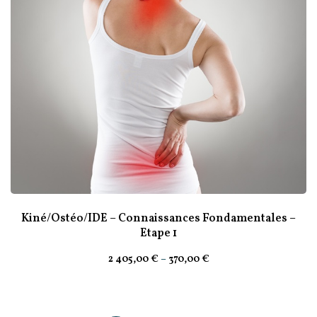
Kiné/Ostéo/IDE – Connaissances Fondamentales –
Etape 1
2 405
,00
€
–
370
,00
€