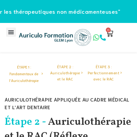
apeutiques non médicamenteuses"
Sign in
Sign up
Sign in
0
Don’t have an account?
Sign up
ÉTAPE 2 :
ÉTAPE 3 :
ÉTAPE 1 :
Auriculothérapie
Perfectionnement
Fondamentaux de
et le RAC
avec le RAC
l'Auriculothérapie
AURICULOTHÉRAPIE APPLIQUÉE AU CADRE MÉDICAL
Lost your password?
Remember me
ET L'ART DENTAIRE
Étape 2 -
Auriculothérapie
et le RAC (Réflexe