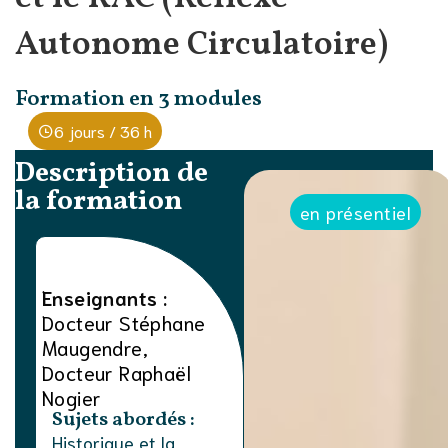
Autonome Circulatoire)
Formation en 3 modules
6 jours / 36 h
Description de
la formation
en présentiel
Enseignants :
Docteur Stéphane
Maugendre,
Docteur Raphaël
Nogier
Sujets abordés :
Historique et la