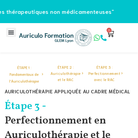
eutiques non médicamenteuses"
Sign in
Sign up
Sign in
0
Don’t have an account?
Sign up
ÉTAPE 2 :
ÉTAPE 3 :
ÉTAPE 1 :
Auriculothérapie
Perfectionnement
Fondamentaux de
et le RAC
avec le RAC
l'Auriculothérapie
AURICULOTHÉRAPIE APPLIQUÉE AU CADRE MÉDICAL
Étape 3 -
Lost your password?
Remember me
Perfectionnement en
Auriculothérapie et le